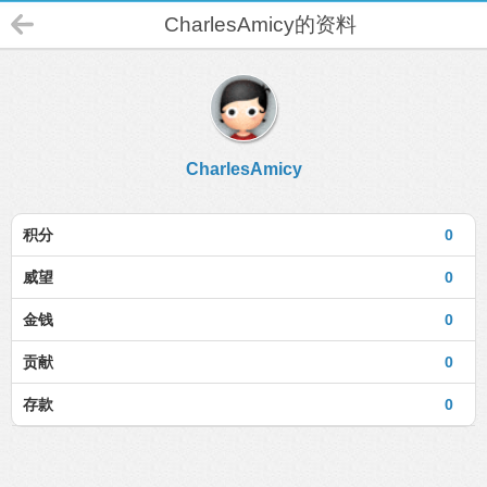
CharlesAmicy的资料
CharlesAmicy
积分
0
威望
0
金钱
0
贡献
0
存款
0