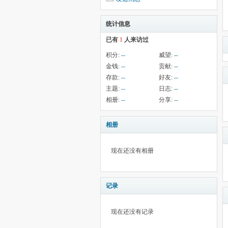
统计信息
已有
1
人来访过
积分:
--
威望:
--
金钱:
--
贡献:
--
存款:
--
好友:
--
主题:
--
日志:
--
相册:
--
分享:
--
相册
现在还没有相册
记录
现在还没有记录