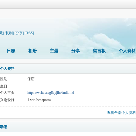
藏]
[复制]
[分享]
[RSS]
日志
相册
主题
分享
留言板
个人资料
个人资料
性别
保密
生日
个人主页
https://write.as/g8zyjihz6mlit.md
兴趣爱好
1 win bet aposta
查看全部个人资料
动态