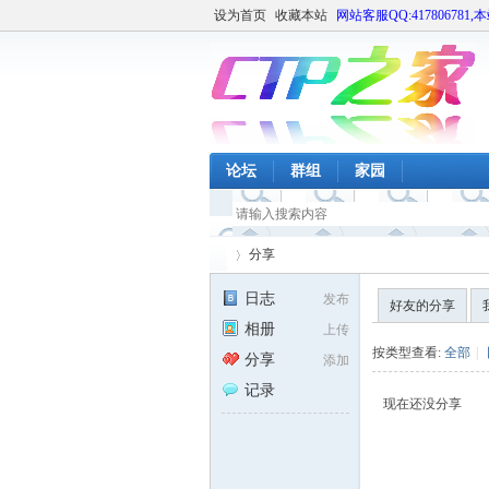
设为首页
收藏本站
网站客服QQ:417806781,
论坛
群组
家园
分享
日志
发布
好友的分享
相册
上传
CT
›
按类型查看:
全部
|
分享
添加
记录
现在还没分享