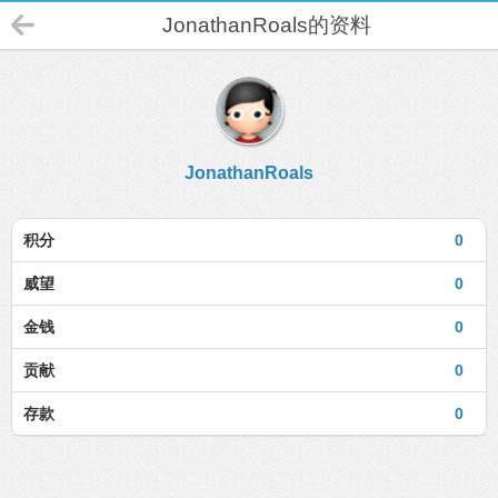
JonathanRoals的资料
JonathanRoals
积分
0
威望
0
金钱
0
贡献
0
存款
0