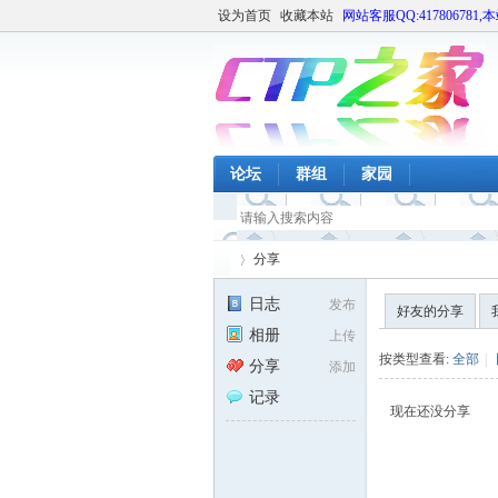
设为首页
收藏本站
网站客服QQ:417806781,
论坛
群组
家园
分享
日志
发布
好友的分享
相册
上传
CT
›
按类型查看:
全部
|
分享
添加
记录
现在还没分享