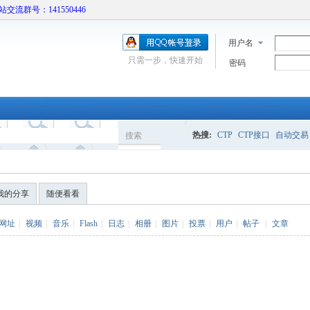
本站交流群号：141550446
用户名
只需一步，快速开始
密码
热搜:
CTP
CTP接口
自动交易
搜索
搜
我的分享
随便看看
索
网址
|
视频
|
音乐
|
Flash
|
日志
|
相册
|
图片
|
投票
|
用户
|
帖子
|
文章