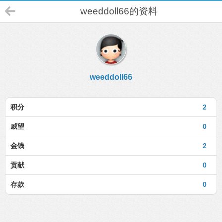
weeddoll66的资料
weeddoll66
积分
2
威望
0
金钱
2
贡献
0
存款
0