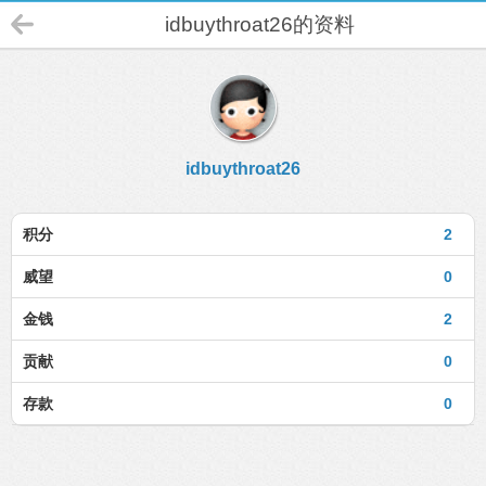
idbuythroat26的资料
idbuythroat26
积分
2
威望
0
金钱
2
贡献
0
存款
0