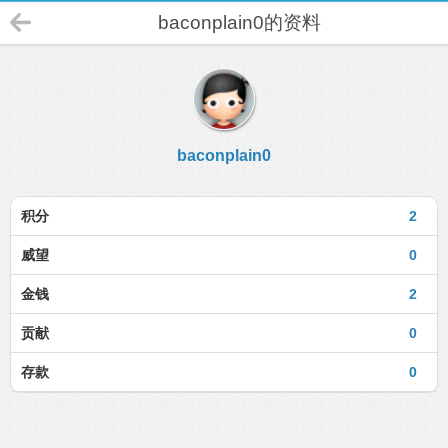
baconplain0的资料
baconplain0
积分
2
威望
0
金钱
2
贡献
0
存款
0