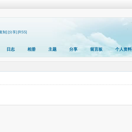
[复制]
[分享]
[RSS]
日志
相册
主题
分享
留言板
个人资料