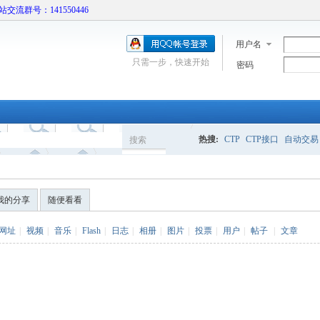
本站交流群号：141550446
用户名
只需一步，快速开始
密码
热搜:
CTP
CTP接口
自动交易
搜索
搜
我的分享
随便看看
索
网址
|
视频
|
音乐
|
Flash
|
日志
|
相册
|
图片
|
投票
|
用户
|
帖子
|
文章