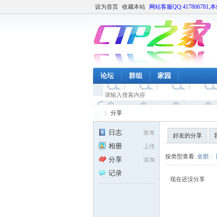
设为首页
收藏本站
网站客服QQ:417806781,
论坛
群组
家园
分享
日志
发布
好友的分享
相册
上传
CT
›
按类型查看:
全部
|
分享
添加
记录
现在还没分享