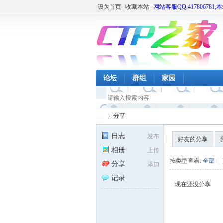
设为首页
收藏本站
网站客服QQ:417806781,
论坛
群组
家园
分享
日志
发布
好友的分享
相册
上传
CT
›
按类型查看:
全部
|
分享
添加
记录
现在还没分享