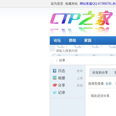
设为首页
收藏本站
网站客服QQ:417806781,
论坛
群组
家园
分享
日志
发布
好友的分享
相册
上传
CT
›
按类型查看:
全部
|
分享
添加
记录
现在还没分享