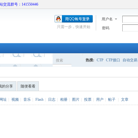
本站交流群号：141550446
用户名
只需一步，快速开始
密码
热搜:
CTP
CTP接口
自动交易
搜索
搜
我的分享
随便看看
索
网址
|
视频
|
音乐
|
Flash
|
日志
|
相册
|
图片
|
投票
|
用户
|
帖子
|
文章