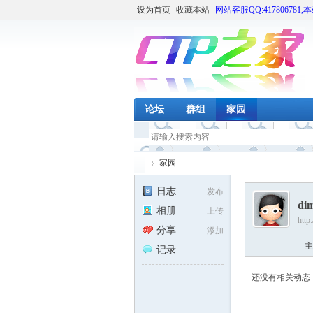
设为首页
收藏本站
网站客服QQ:417806781,
论坛
群组
家园
家园
日志
发布
dim
相册
上传
http
CT
›
分享
添加
主
记录
还没有相关动态