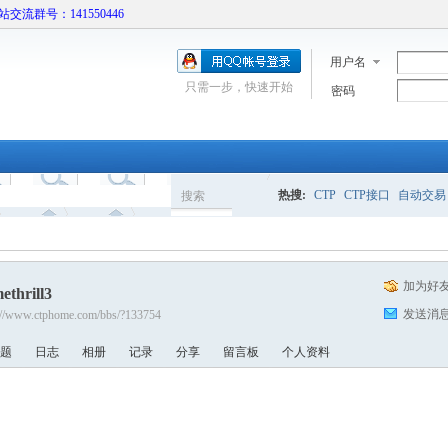
本站交流群号：141550446
用户名
只需一步，快速开始
密码
热搜:
CTP
CTP接口
自动交易
搜索
搜
加为好
ethrill3
索
发送消
://www.ctphome.com/bbs/?133754
题
日志
相册
记录
分享
留言板
个人资料