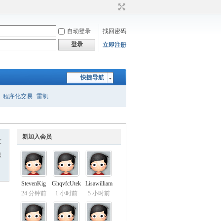
自动登录
找回密码
登录
立即注册
快捷导航
程序化交易
雷凯
新加入会员
友
息
StevenKig
GhqvfcUtek
Lisawilliam
24 分钟前
1 小时前
5 小时前