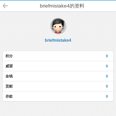
briefmistake4的资料
briefmistake4
积分
0
威望
0
金钱
0
贡献
0
存款
0