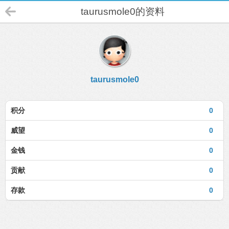
taurusmole0的资料
taurusmole0
积分
0
威望
0
金钱
0
贡献
0
存款
0