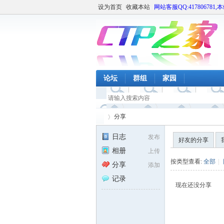
设为首页
收藏本站
网站客服QQ:417806781,
论坛
群组
家园
分享
日志
发布
好友的分享
相册
上传
CT
›
按类型查看:
全部
|
分享
添加
记录
现在还没分享