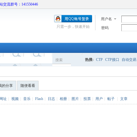
本站交流群号：141550446
用户名
只需一步，快速开始
密码
热搜:
CTP
CTP接口
自动交易
搜索
搜
我的分享
随便看看
索
网址
|
视频
|
音乐
|
Flash
|
日志
|
相册
|
图片
|
投票
|
用户
|
帖子
|
文章