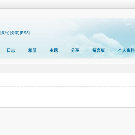
[复制]
[分享]
[RSS]
日志
相册
主题
分享
留言板
个人资料