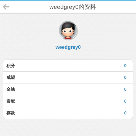
weedgrey0的资料
weedgrey0
积分
0
威望
0
金钱
0
贡献
0
存款
0