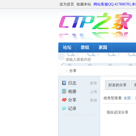
设为首页
收藏本站
网站客服QQ:417806781,
论坛
群组
家园
分享
日志
发布
好友的分享
相册
上传
CT
›
按类型查看:
全部
|
分享
添加
记录
现在还没分享