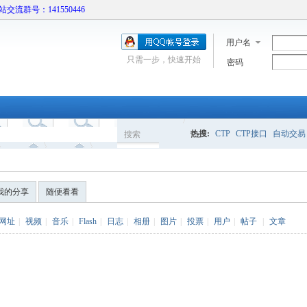
本站交流群号：141550446
用户名
只需一步，快速开始
密码
热搜:
CTP
CTP接口
自动交易
搜索
搜
我的分享
随便看看
索
网址
|
视频
|
音乐
|
Flash
|
日志
|
相册
|
图片
|
投票
|
用户
|
帖子
|
文章