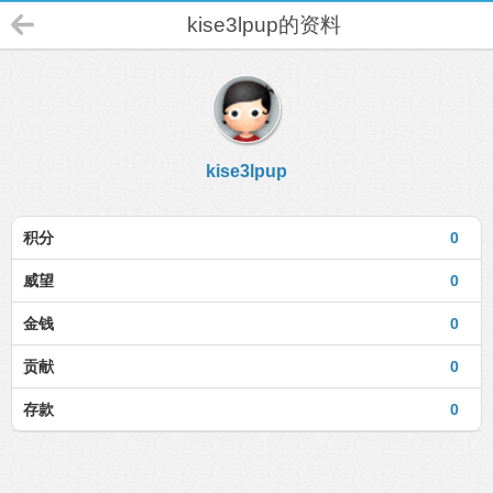
kise3lpup的资料
kise3lpup
积分
0
威望
0
金钱
0
贡献
0
存款
0